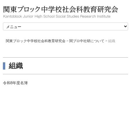
関東ブロック中学校社会科教育研究会
>
関ブロ中社研について
>
組織
組織
令和8年度名簿